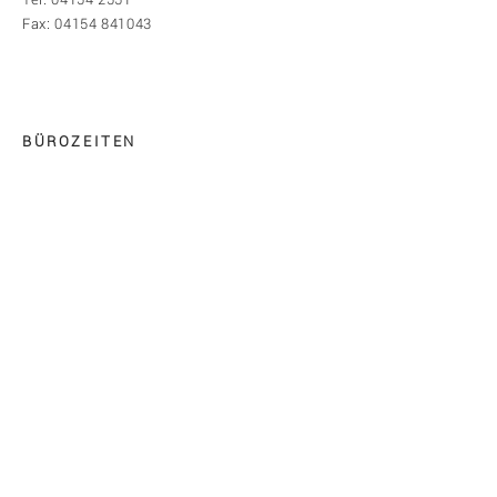
Fax:
04154 841043
BÜROZEITEN
Montag-Donnerstag: 07:30-12:30 Uhr
Freitag-Sonntag: Geschlossen
Termine nach telefonischer Vereinbarung!